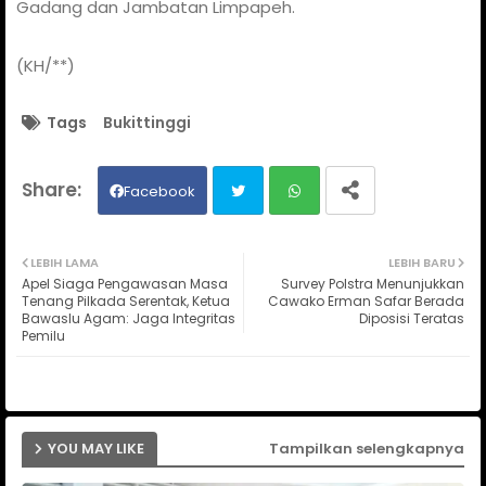
Gadang dan Jambatan Limpapeh.
(KH/**)
Tags
Bukittinggi
Facebook
Twit
Wh
LEBIH LAMA
LEBIH BARU
Apel Siaga Pengawasan Masa
Survey Polstra Menunjukkan
ter
ats
Tenang Pilkada Serentak, Ketua
Cawako Erman Safar Berada
Bawaslu Agam: Jaga Integritas
Diposisi Teratas
Pemilu
ap
p
YOU MAY LIKE
Tampilkan selengkapnya