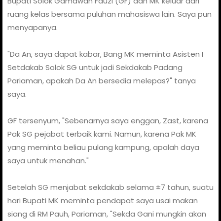
Bupati Solok Gamawan Fauzi (GF) dan MK keluar dari
ruang kelas bersama puluhan mahasiswa lain. Saya pun
menyapanya.
"Da An, saya dapat kabar, Bang MK meminta Asisten I
Setdakab Solok SG untuk jadi Sekdakab Padang
Pariaman, apakah Da An bersedia melepas?" tanya
saya.
GF tersenyum, "Sebenarnya saya enggan, Zast, karena
Pak SG pejabat terbaik kami. Namun, karena Pak MK
yang meminta beliau pulang kampung, apalah daya
saya untuk menahan."
Setelah SG menjabat sekdakab selama ±7 tahun, suatu
hari Bupati MK meminta pendapat saya usai makan
siang di RM Pauh, Pariaman, "Sekda Gani mungkin akan