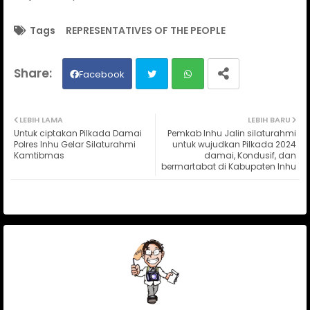
Tags
REPRESENTATIVES OF THE PEOPLE
Facebook
Twit
Wh
LEBIH LAMA
LEBIH BARU
Untuk ciptakan Pilkada Damai
Pemkab Inhu Jalin silaturahmi
ter
ats
Polres Inhu Gelar Silaturahmi
untuk wujudkan Pilkada 2024
Kamtibmas
damai, Kondusif, dan
bermartabat di Kabupaten Inhu
ap
p