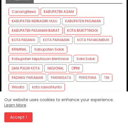
CanangNews
KABUPATEN AGAM
KABUPATEN INDRAGIRI HULU
KABUPATEN PASAMAN
KABUPATEN PASAMAN BARAT
KOTA BUKITTINGGI
KOTA PADANG
KOTA PARIAMAN
KOTA PAYAKUMBUH
KRIMINAL
Kabupaten Solok
Kabupaten kepulauan Mentawai
Kota Solok
LIMA PULUH KOTA
NASIONAL
OPINI
PADANG PARIAMAN
PARIWISATA
PERISTIWA
TNI
Wisata
kota sawahlunto
Our website uses cookies to enhance your experience.
Learn More
Accept !