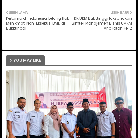
Twit
Wh
LEBIH LAMA
LEBIH BARU
Pertama di Indonesia, Lelang Hak
DK UKM Bukittinggi laksanakan
ter
ats
Menikmati Non-Eksekusi BMD di
Bimtek Manajemen Bisnis UMKM
Bukittinggi
Angkatan ke-2
ap
p
YOU MAY LIKE