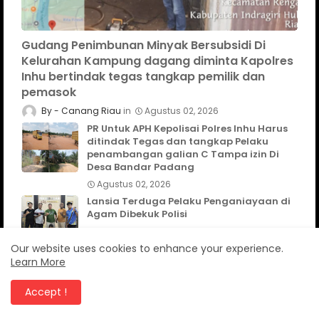
Gudang Penimbunan Minyak Bersubsidi Di
Kelurahan Kampung dagang diminta Kapolres
Inhu bertindak tegas tangkap pemilik dan
pemasok
Canang Riau
Agustus 02, 2026
PR Untuk APH Kepolisai Polres Inhu Harus
ditindak Tegas dan tangkap Pelaku
penambangan galian C Tampa izin Di
Desa Bandar Padang
Agustus 02, 2026
Lansia Terduga Pelaku Penganiayaan di
Agam Dibekuk Polisi
Agustus 01, 2026
Our website uses cookies to enhance your experience.
Dukung Program Astacita Ketahanan
Learn More
pangan Polsek Rengat Barat tinjau lokasi
Pekarangan
Accept !
Agustus 07, 2026