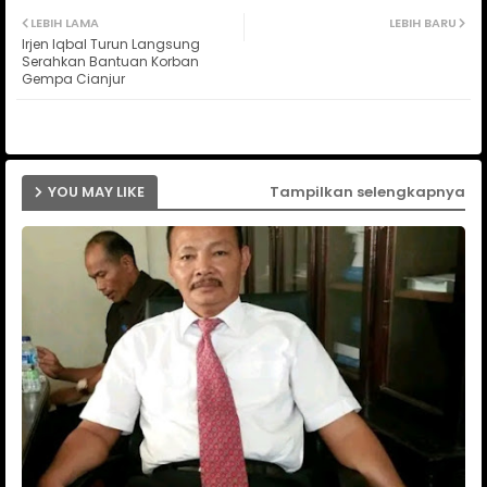
Twit
Wh
LEBIH LAMA
LEBIH BARU
Irjen Iqbal Turun Langsung
ter
ats
Serahkan Bantuan Korban
Gempa Cianjur
ap
p
YOU MAY LIKE
Tampilkan selengkapnya