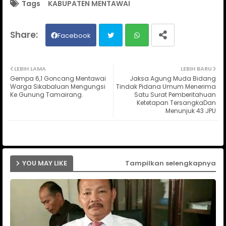
Tags
KABUPATEN MENTAWAI
Facebook
Twit
Wh
LEBIH LAMA
LEBIH BARU
Gempa 6,1 Goncang Mentawai
Jaksa Agung Muda Bidang
ter
ats
Warga Sikabaluan Mengungsi
Tindak Pidana Umum Menerima
Ke Gunung Tamairang.
Satu Surat Pemberitahuan
Ketetapan TersangkaDan
ap
Menunjuk 43 JPU
p
YOU MAY LIKE
Tampilkan selengkapnya