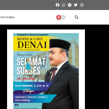
ortCodes