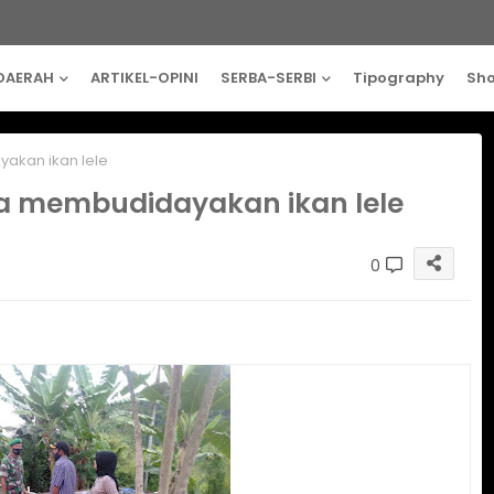
DAERAH
ARTIKEL-OPINI
SERBA-SERBI
Tipography
Sh
yakan ikan lele
ga membudidayakan ikan lele
0