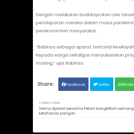
Dengan melakukan budidaya ikan Lele ter
pendapatan mereka dalam masa pandemi Co
perekonomian masyarakat.
“Babinsa sebagai aparat teritorial kewil
kepada warga sekaligus menyukseskan pro
masing,” ujar Babinsa.
Facebook
Twitter
Whats
LEBIH LAMA
Serma Apridal bersama Petani bangkitkan semang
ketahanan pangan