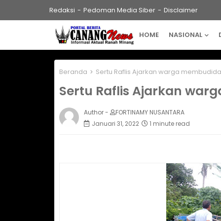
Redaksi
Pedoman Media Siber
Disclaimer
HOME
NASIONAL
Beranda
Sertu Raflis Ajarkan warga membudida
Sertu Raflis Ajarkan war
Author -
FORTINAMY NUSANTARA
Januari 31, 2022
1 minute read