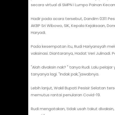
secara virtual di SMPN I Lumpo Painan Kecam
Hadir pada acara tersebut, Dandim 0311 Pesis
AKBP Sri Wibowo, SIK, Kepala Kejaksaan, Don
Haryadi.
Pada kesempatan itu, Rudi Hariyansyah mel
vaksinasi. Diantaranya, Hadat Veri Julinadi. Pe
"Alah divaksin nak? " tanya Rudi. Lalu pelaja
tanyanya lagi. "Indak pak,"jawabnya.
Lebih lanjut, Wakil Bupati Pesisir Selatan t
memutus rantai penularan Covid-19.
Rudi mengatakan, tidak usah takut divaksin