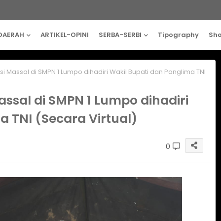
DAERAH
ARTIKEL-OPINI
SERBA-SERBI
Tipography
Sh
 Massal di SMPN 1 Lumpo dihadiri Wakil Bupati dan Panglima TNI
ssal di SMPN 1 Lumpo dihadiri
a TNI (Secara Virtual)
0