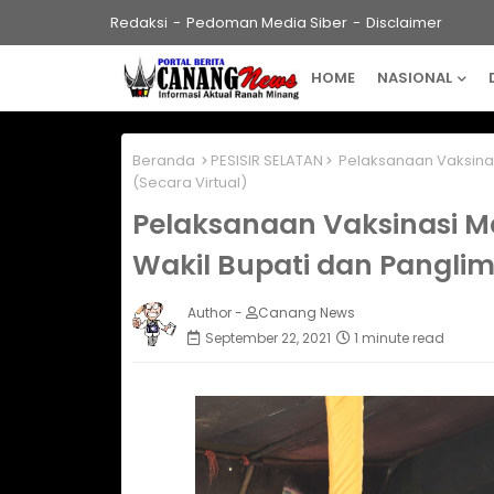
Redaksi
Pedoman Media Siber
Disclaimer
HOME
NASIONAL
Beranda
PESISIR SELATAN
Pelaksanaan Vaksinasi
(Secara Virtual)
Pelaksanaan Vaksinasi Ma
Wakil Bupati dan Panglim
Author -
Canang News
September 22, 2021
1 minute read