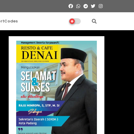
ortCodes