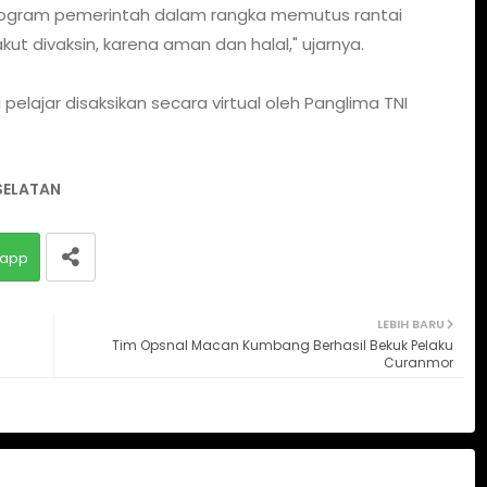
 program pemerintah dalam rangka memutus rantai
akut divaksin, karena aman dan halal," ujarnya.
elajar disaksikan secara virtual oleh Panglima TNI
 SELATAN
app
LEBIH BARU
Tim Opsnal Macan Kumbang Berhasil Bekuk Pelaku
Curanmor