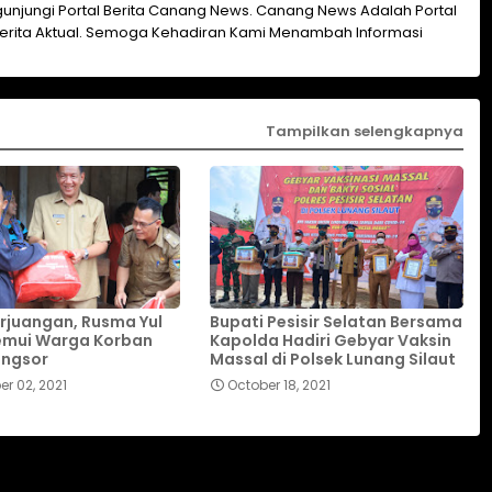
unjungi Portal Berita Canang News. Canang News Adalah Portal
erita Aktual. Semoga Kehadiran Kami Menambah Informasi
Tampilkan selengkapnya
rjuangan, Rusma Yul
Bupati Pesisir Selatan Bersama
emui Warga Korban
Kapolda Hadiri Gebyar Vaksin
ongsor
Massal di Polsek Lunang Silaut
r 02, 2021
October 18, 2021