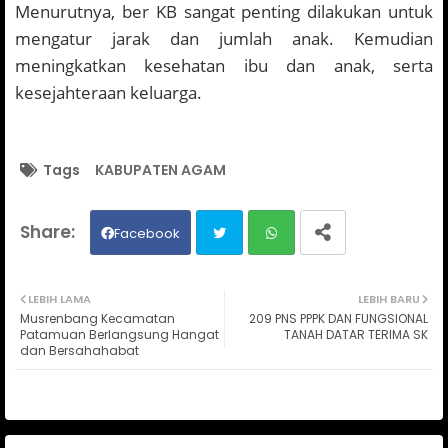
Menurutnya, ber KB sangat penting dilakukan untuk
mengatur jarak dan jumlah anak. Kemudian
meningkatkan kesehatan ibu dan anak, serta
kesejahteraan keluarga.
Tags
KABUPATEN AGAM
Facebook
Twit
Wh
LEBIH LAMA
LEBIH BARU
Musrenbang Kecamatan
209 PNS PPPK DAN FUNGSIONAL
ter
ats
Patamuan Berlangsung Hangat
TANAH DATAR TERIMA SK
dan Bersahahabat
ap
p