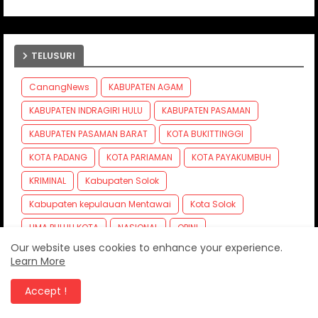
TELUSURI
CanangNews
KABUPATEN AGAM
KABUPATEN INDRAGIRI HULU
KABUPATEN PASAMAN
KABUPATEN PASAMAN BARAT
KOTA BUKITTINGGI
KOTA PADANG
KOTA PARIAMAN
KOTA PAYAKUMBUH
KRIMINAL
Kabupaten Solok
Kabupaten kepulauan Mentawai
Kota Solok
LIMA PULUH KOTA
NASIONAL
OPINI
Our website uses cookies to enhance your experience.
PADANG PARIAMAN
PARIWISATA
PERISTIWA
TNI
Learn More
Wisata
kota sawahlunto
Accept !