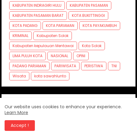
KABUPATEN INDRAGIRI HULU
KABUPATEN PASAMAN
KABUPATEN PASAMAN BARAT
KOTA BUKITTINGGI
KOTA PADANG
KOTA PARIAMAN
KOTA PAYAKUMBUH
KRIMINAL
Kabupaten Solok
Kabupaten kepulauan Mentawai
Kota Solok
LIMA PULUH KOTA
NASIONAL
OPINI
PADANG PARIAMAN
PARIWISATA
PERISTIWA
TNI
Wisata
kota sawahlunto
Our website uses cookies to enhance your experience.
Learn More
Accept !