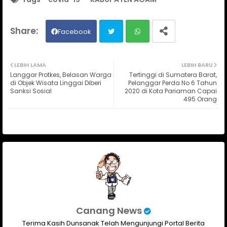
Facebook
Twit
Wh
LEBIH LAMA
LEBIH BARU
Langgar Protkes, Belasan Warga
Tertinggi di Sumatera Barat,
ter
ats
di Objek Wisata Linggai Diberi
Pelanggar Perda No 6 Tahun
Sanksi Sosial
2020 di Kota Pariaman Capai
495 Orang
ap
p
Canang News
Terima Kasih Dunsanak Telah Mengunjungi Portal Berita