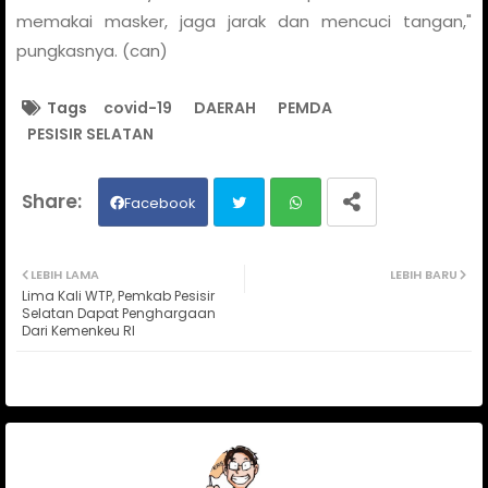
memakai masker, jaga jarak dan mencuci tangan,"
pungkasnya. (can)
Tags
covid-19
DAERAH
PEMDA
PESISIR SELATAN
Facebook
Twit
Wh
LEBIH LAMA
LEBIH BARU
Lima Kali WTP, Pemkab Pesisir
ter
ats
Selatan Dapat Penghargaan
Dari Kemenkeu RI
ap
p