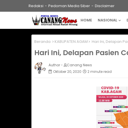
Redaksi
Pedoman Media Siber
Disclaimer
HOME
NASIONAL
Beranda
KABUPATEN AGAM
Hari Ini, Delapan 
Hari Ini, Delapan Pasien
Author -
Canang News
Oktober 20, 2020
2 minute read