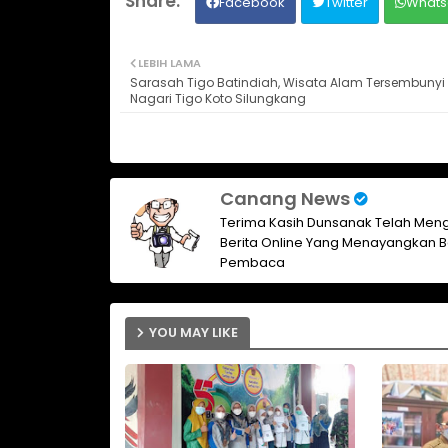
Facebook
Twitter
Whats
LEBIH LAMA
Sarasah Tigo Batindiah, Wisata Alam Tersembunyi 
Nagari Tigo Koto Silungkang
Canang News
Terima Kasih Dunsanak Telah Meng
Berita Online Yang Menayangkan B
Pembaca
YOU MAY LIKE