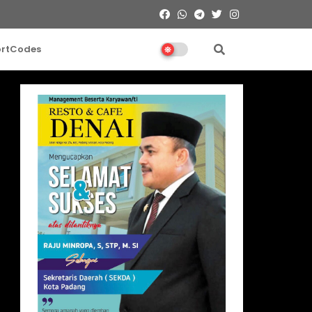
ortCodes