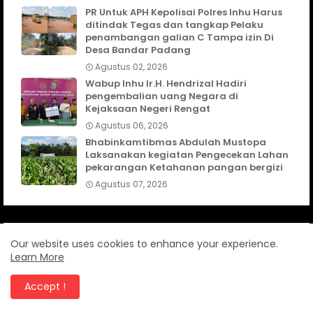
PR Untuk APH Kepolisai Polres Inhu Harus
ditindak Tegas dan tangkap Pelaku
penambangan galian C Tampa izin Di
Desa Bandar Padang
Agustus 02, 2026
Wabup Inhu Ir.H. Hendrizal Hadiri
pengembalian uang Negara di
Kejaksaan Negeri Rengat
Agustus 06, 2026
Bhabinkamtibmas Abdulah Mustopa
Laksanakan kegiatan Pengecekan Lahan
pekarangan Ketahanan pangan bergizi
Agustus 07, 2026
Our website uses cookies to enhance your experience.
TELUSURI
Learn More
CanangNews
KABUPATEN AGAM
Accept !
KABUPATEN INDRAGIRI HULU
KABUPATEN PASAMAN