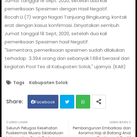
Jumat tanggal 18 Sept. 2020, setelah dua kali
pemeriksaan Spesimen dengan Hasil Negatif.
Bocah LI (7) warga Nagari Tanjuang Bingkuang, kontak
erat dengan kasus konfirmasi. Dinyatakan sembuh
Jumat tanggal 18 Sept, 2020, setelah dua kali
pemeriksaan Spesimen hasil Negatif.
"Sementara, pemeriksaan spesimen sudah dilakukan
terhadap
3.394 orang dan sebanyak 1.684 berasal dari
kegiatan Pool Tes di Kabupaten Solok," ujarnya. (KAR)
Tags
Kabupaten Solok
Facebook
Twit
Wh
LEBIH LAMA
LEBIH BARU
Seluruh Petugas Kesehatan
Pembangunan Embarkasi dan
ter
ats
Puskesmas Muara Sikabaluan
Asrama Haji di Batang Anai