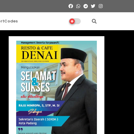
ortCodes