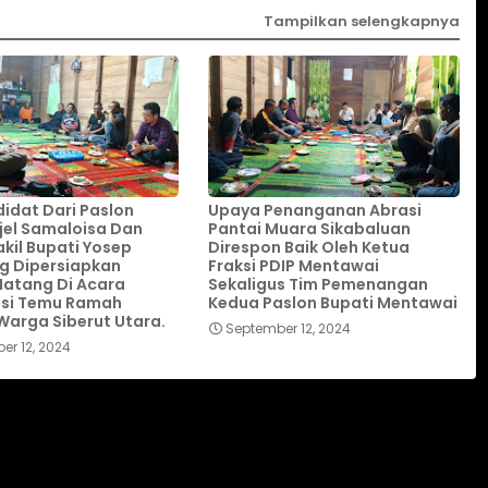
Tampilkan selengkapnya
idat Dari Paslon
Upaya Penanganan Abrasi
ijel Samaloisa Dan
Pantai Muara Sikabaluan
kil Bupati Yosep
Direspon Baik Oleh Ketua
g Dipersiapkan
Fraksi PDIP Mentawai
atang Di Acara
Sekaligus Tim Pemenangan
asi Temu Ramah
Kedua Paslon Bupati Mentawai
arga Siberut Utara.
September 12, 2024
er 12, 2024