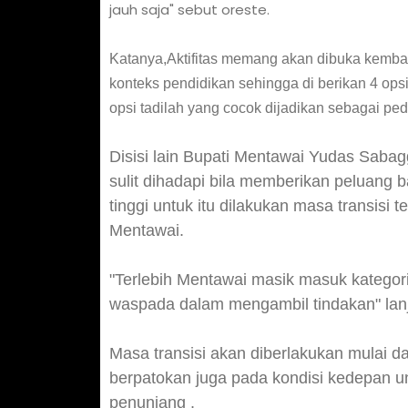
jauh saja" sebut oreste.
Katanya,Aktifitas memang akan dibuka kemba
konteks pendidikan sehingga di berikan 4 ops
opsi tadilah yang cocok dijadikan sebagai p
Disisi lain Bupati Mentawai Yudas Saba
sulit dihadapi bila memberikan peluang 
tinggi untuk itu dilakukan masa transisi
Mentawai.
"Terlebih Mentawai masik masuk kategori
waspada dalam mengambil tindakan" lanj
Masa transisi akan diberlakukan mulai d
berpatokan juga pada kondisi kedepan unt
penunjang .