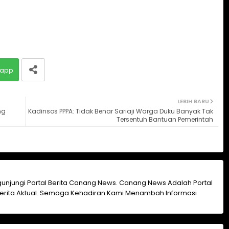
app
LEBIH BARU
ng
Kadinsos PPPA: Tidak Benar Sariaji Warga Duku Banyak Tak
Tersentuh Bantuan Pemerintah
unjungi Portal Berita Canang News. Canang News Adalah Portal
erita Aktual. Semoga Kehadiran Kami Menambah Informasi