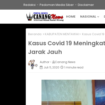
Redaksi
Pedoman Media Siber
Disclaimer
HOME
NASIONAL
Beranda
KABUPATEN MENTAWAI
Kasus Covid 19
Kasus Covid 19 Meningka
Jarak Jauh
Author -
Canang News
Juli 11, 2020
1 minute read