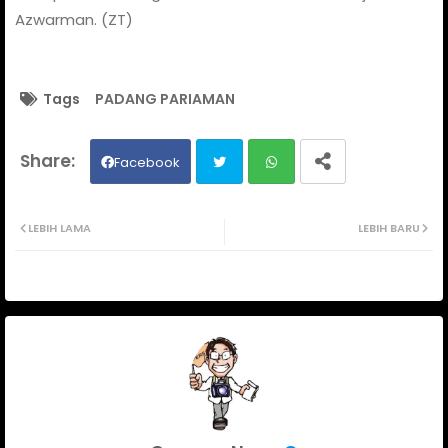
Azwarman. (ZT)
Tags
PADANG PARIAMAN
Facebook
Twit
Wh
LEBIH LAMA
LEBIH BARU
ter
ats
ap
p