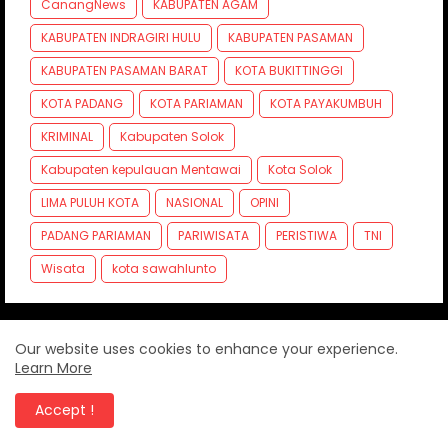
CanangNews
KABUPATEN AGAM
KABUPATEN INDRAGIRI HULU
KABUPATEN PASAMAN
KABUPATEN PASAMAN BARAT
KOTA BUKITTINGGI
KOTA PADANG
KOTA PARIAMAN
KOTA PAYAKUMBUH
KRIMINAL
Kabupaten Solok
Kabupaten kepulauan Mentawai
Kota Solok
LIMA PULUH KOTA
NASIONAL
OPINI
PADANG PARIAMAN
PARIWISATA
PERISTIWA
TNI
Wisata
kota sawahlunto
Our website uses cookies to enhance your experience.
Learn More
Accept !