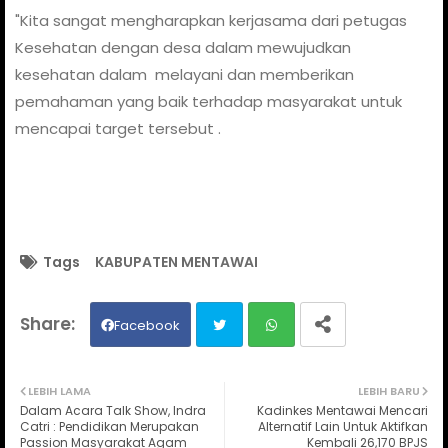
"Kita sangat mengharapkan kerjasama dari petugas
Kesehatan dengan desa dalam mewujudkan
kesehatan dalam melayani dan memberikan
pemahaman yang baik terhadap masyarakat untuk
mencapai target tersebut .
Tags
KABUPATEN MENTAWAI
Facebook
Twit
Wh
LEBIH LAMA
LEBIH BARU
Dalam Acara Talk Show, Indra
Kadinkes Mentawai Mencari
ter
ats
Catri : Pendidikan Merupakan
Alternatif Lain Untuk Aktifkan
Passion Masyarakat Agam
Kembali 26,170 BPJS