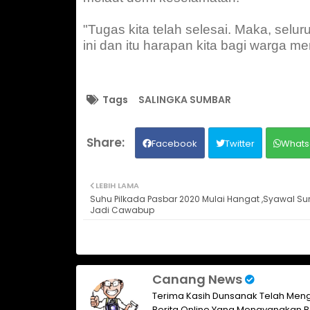
"Tugas kita telah selesai. Maka, selur
ini dan itu harapan kita bagi warga m
Tags
SALINGKA SUMBAR
Facebook
Twitter
Whats
LEBIH LAMA
Suhu Pilkada Pasbar 2020 Mulai Hangat ,Syawal Suro 
Jadi Cawabup
Canang News
Terima Kasih Dunsanak Telah Meng
Berita Online Yang Menayangkan B