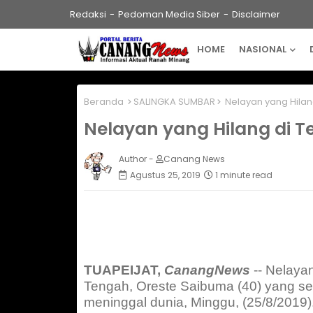
Redaksi
Pedoman Media Siber
Disclaimer
HOME
NASIONAL
Beranda
SALINGKA SUMBAR
Nelayan yang Hilan
Nelayan yang Hilang di 
Author -
Canang News
Agustus 25, 2019
1 minute read
TUAPEIJAT,
CanangNews
-- Nelaya
Tengah, Oreste Saibuma (40) yang se
meninggal dunia, Minggu, (25/8/2019)