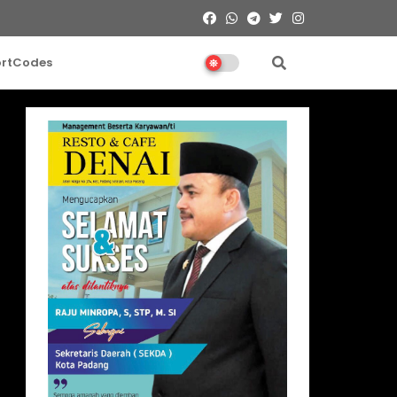
ortCodes