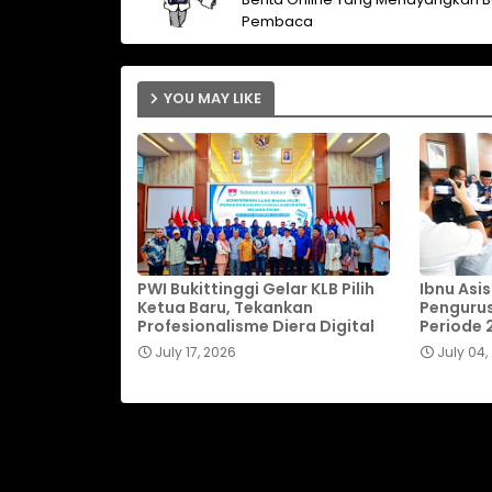
Pembaca
YOU MAY LIKE
PWI Bukittinggi Gelar KLB Pilih
Ibnu Asis
Ketua Baru, Tekankan
Pengurus
Profesionalisme Diera Digital
Periode 
July 17, 2026
July 04,