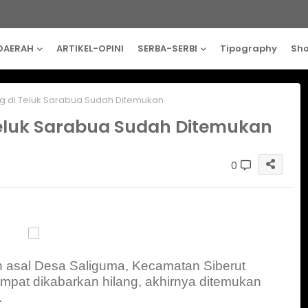
DAERAH
ARTIKEL-OPINI
SERBA-SERBI
Tipography
Sh
g di Teluk Sarabua Sudah Ditemukan
Teluk Sarabua Sudah Ditemukan
0
n asal Desa Saliguma, Kecamatan Siberut
mpat dikabarkan hilang, akhirnya ditemukan
.