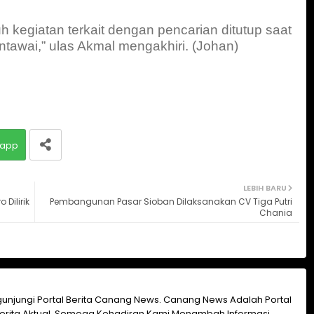
uh kegiatan terkait dengan pencarian ditutup saat
entawai,” ulas Akmal mengakhiri. (Johan)
app
LEBIH BARU
Dilirik
Pembangunan Pasar Sioban Dilaksanakan CV Tiga Putri
Chania
unjungi Portal Berita Canang News. Canang News Adalah Portal
erita Aktual. Semoga Kehadiran Kami Menambah Informasi