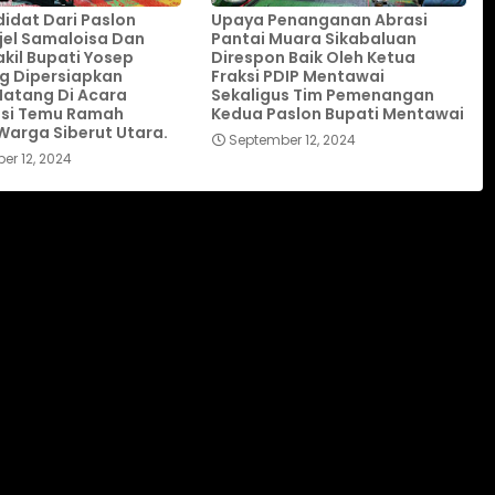
idat Dari Paslon
Upaya Penanganan Abrasi
ijel Samaloisa Dan
Pantai Muara Sikabaluan
kil Bupati Yosep
Direspon Baik Oleh Ketua
g Dipersiapkan
Fraksi PDIP Mentawai
atang Di Acara
Sekaligus Tim Pemenangan
asi Temu Ramah
Kedua Paslon Bupati Mentawai
arga Siberut Utara.
September 12, 2024
er 12, 2024