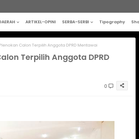
DAERAH
ARTIKEL-OPINI
SERBA-SERBI
Tipography
Sh
lenokan Calon Terpilih Anggota DPRD Mentawai
alon Terpilih Anggota DPRD
0