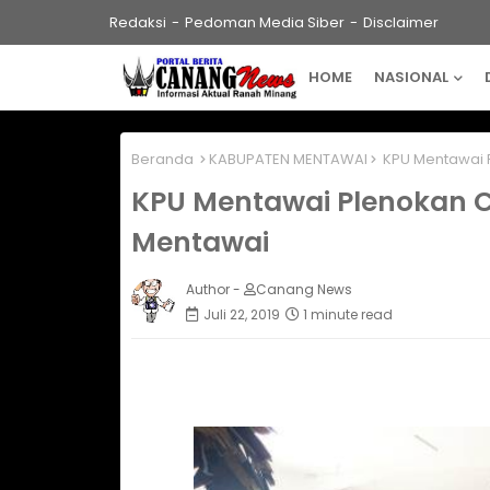
Redaksi
Pedoman Media Siber
Disclaimer
HOME
NASIONAL
Beranda
KABUPATEN MENTAWAI
KPU Mentawai P
KPU Mentawai Plenokan C
Mentawai
Author -
Canang News
Juli 22, 2019
1 minute read