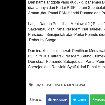
Dan nama anggota yang duduk di parlemen D
diantaranya dari Partai PDIP ,Ibrani Sababala
Arman ,dari Partai PAN Hendri Dunand dan 
Lanjut Daerah Pemilihan Mentawai 2 ( Pulau P
Sakerebau ,dari Partai Nasdem
Isar Taileleu
Parsaoran Simajuntak ,dari Partai Perindo did
Roberthy Saogo.
Dan terakhir untuk daerah Penilihan Mentawai
PDIP
Yulius Tairarak ,Nasdem
Bruno Guimek 
Demokrat
Fernando Sabajou,dari Partai Perin
Saerejen dan Rasyidin Syaiful dari Partai Hanu
Tags
KABUPATEN MENTAWAI
Facebook
Twitter
Whats