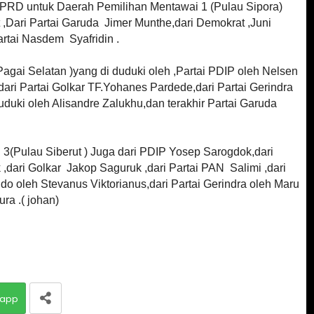
PRD untuk Daerah Pemilihan Mentawai 1 (Pulau Sipora)
t ,Dari Partai Garuda
Jimer Munthe,dari Demokrat ,Juni
Partai Nasdem
Syafridin .
agai Selatan )yang di duduki oleh ,Partai PDIP oleh Nelsen
 ,dari Partai Golkar TF.Yohanes Pardede,dari Partai Gerindra
uduki oleh Alisandre Zalukhu,dan terakhir Partai Garuda
 3(Pulau Siberut ) Juga dari PDIP Yosep Sarogdok,dari
,dari Golkar
Jakop Saguruk ,dari Partai PAN
Salimi ,dari
do oleh Stevanus Viktorianus,dari Partai Gerindra oleh Maru
ra .( johan)
app