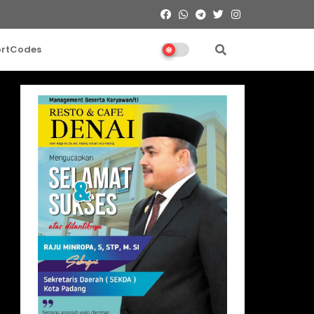
ortCodes