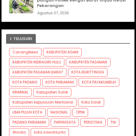
pangan Polsek Rengat Barat tinjau lokasi
Pekarangan
Agustus 07, 2026
TELUSURI
CanangNews
KABUPATEN AGAM
KABUPATEN INDRAGIRI HULU
KABUPATEN PASAMAN
KABUPATEN PASAMAN BARAT
KOTA BUKITTINGGI
KOTA PADANG
KOTA PARIAMAN
KOTA PAYAKUMBUH
KRIMINAL
Kabupaten Solok
Kabupaten kepulauan Mentawai
Kota Solok
LIMA PULUH KOTA
NASIONAL
OPINI
PADANG PARIAMAN
PARIWISATA
PERISTIWA
TNI
Wisata
kota sawahlunto