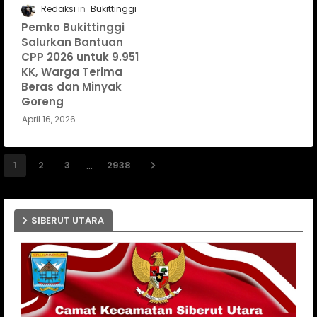
Redaksi
Bukittinggi
Pemko Bukittinggi
Salurkan Bantuan
CPP 2026 untuk 9.951
KK, Warga Terima
Beras dan Minyak
Goreng
April 16, 2026
...
1
2
3
2938
SIBERUT UTARA