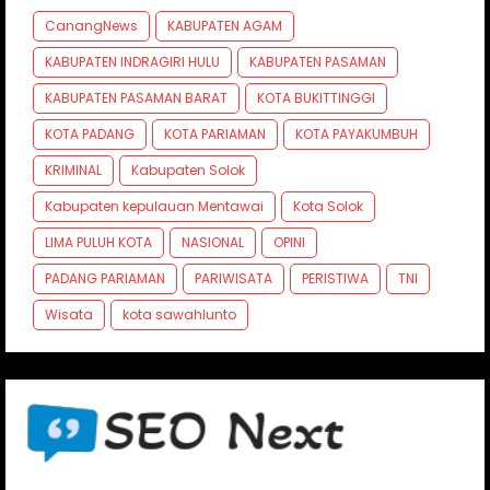
CanangNews
KABUPATEN AGAM
KABUPATEN INDRAGIRI HULU
KABUPATEN PASAMAN
KABUPATEN PASAMAN BARAT
KOTA BUKITTINGGI
KOTA PADANG
KOTA PARIAMAN
KOTA PAYAKUMBUH
KRIMINAL
Kabupaten Solok
Kabupaten kepulauan Mentawai
Kota Solok
LIMA PULUH KOTA
NASIONAL
OPINI
PADANG PARIAMAN
PARIWISATA
PERISTIWA
TNI
Wisata
kota sawahlunto