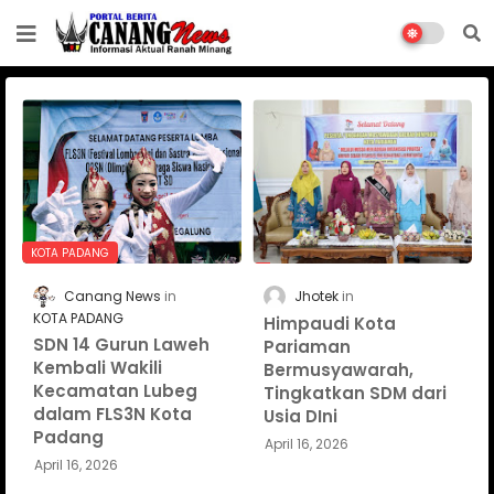
KOTA PADANG
Canang News
Jhotek
KOTA PADANG
Himpaudi Kota
SDN 14 Gurun Laweh
Pariaman
Kembali Wakili
Bermusyawarah,
Kecamatan Lubeg
Tingkatkan SDM dari
dalam FLS3N Kota
Usia DIni
Padang
April 16, 2026
April 16, 2026