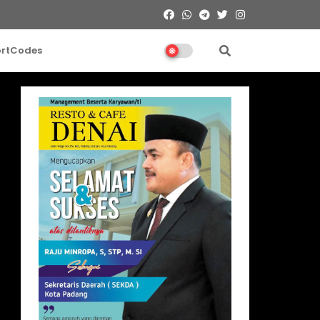
ortCodes