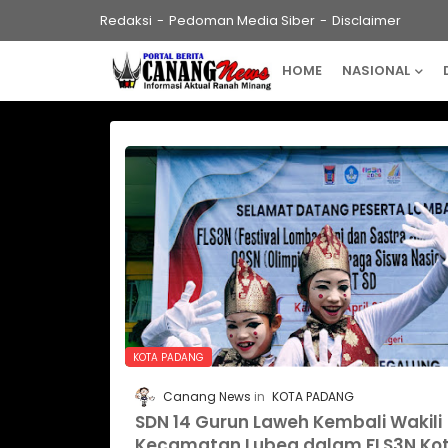
Redaksi
Pedoman Media Siber
Disclaimer
HOME
NASIONAL
KOTA PADANG
Canang News
KOTA PADANG
SDN 14 Gurun Laweh Kembali Wakili
Kecamatan Lubeg dalam FLS3N Ko