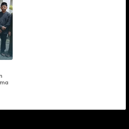
n
rima