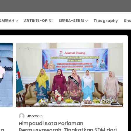
DAERAH
ARTIKEL-OPINI
SERBA-SERBI
Tipography
Sh
Jhotek
Himpaudi Kota Pariaman
ta
Bermusyawarah, Tingkatkan SDM dari