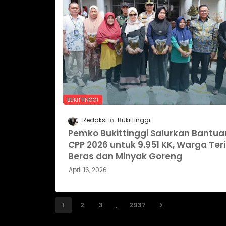
BUKITTINGGI
Redaksi
Bukittinggi
Pemko Bukittinggi Salurkan Bantua
CPP 2026 untuk 9.951 KK, Warga Te
Beras dan Minyak Goreng
April 16, 2026
...
1
2
3
2937