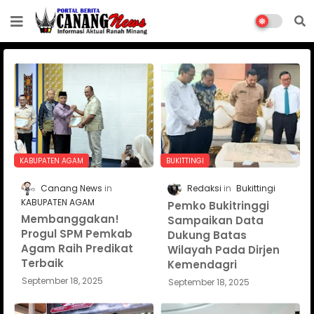
KABUPATEN AGAM
BUKITTINGI
Canang News
Redaksi
Bukittingi
KABUPATEN AGAM
Pemko Bukitringgi
Membanggakan!
Sampaikan Data
Progul SPM Pemkab
Dukung Batas
Agam Raih Predikat
Wilayah Pada Dirjen
Terbaik
Kemendagri
September 18, 2025
September 18, 2025