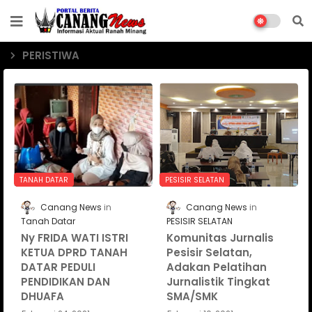
PERISTIWA
TANAH DATAR
PESISIR SELATAN
Canang News
Canang News
Tanah Datar
PESISIR SELATAN
Ny FRIDA WATI ISTRI
Komunitas Jurnalis
KETUA DPRD TANAH
Pesisir Selatan,
DATAR PEDULI
Adakan Pelatihan
PENDIDIKAN DAN
Jurnalistik Tingkat
DHUAFA
SMA/SMK