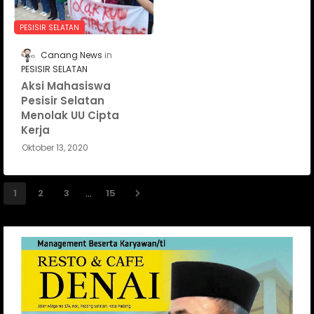
PESISIR SELATAN
Canang News
PESISIR SELATAN
Aksi Mahasiswa
Pesisir Selatan
Menolak UU Cipta
Kerja
Oktober 13, 2020
...
1
2
3
15