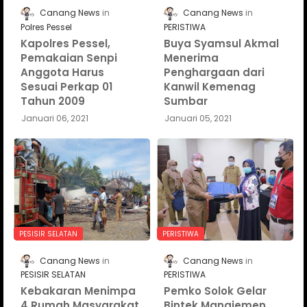
Canang News
Canang News
Polres Pessel
PERISTIWA
Kapolres Pessel,
Buya Syamsul Akmal
Pemakaian Senpi
Menerima
Anggota Harus
Penghargaan dari
Sesuai Perkap 01
Kanwil Kemenag
Tahun 2009
Sumbar
Januari 06, 2021
Januari 05, 2021
PESISIR SELATAN
PERISTIWA
Canang News
Canang News
PESISIR SELATAN
PERISTIWA
Kebakaran Menimpa
Pemko Solok Gelar
4 Rumah Masyarakat
Bintek Manajemen