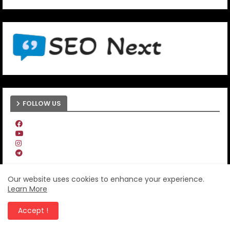
FOLLOW US
Our website uses cookies to enhance your experience.
CANANGNEWS-Informasi Aktual
Learn More
Ranah Minang
Accept !