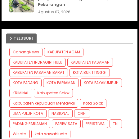
Pekarangan
Agustus 07, 2026
TELUSURI
CanangNews
KABUPATEN AGAM
KABUPATEN INDRAGIRI HULU
KABUPATEN PASAMAN
KABUPATEN PASAMAN BARAT
KOTA BUKITTINGGI
KOTA PADANG
KOTA PARIAMAN
KOTA PAYAKUMBUH
KRIMINAL
Kabupaten Solok
Kabupaten kepulauan Mentawai
Kota Solok
LIMA PULUH KOTA
NASIONAL
OPINI
PADANG PARIAMAN
PARIWISATA
PERISTIWA
TNI
Wisata
kota sawahlunto