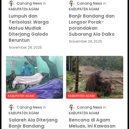
Canang News
Canang News
KABUPATEN AGAM
KABUPATEN AGAM
Lumpuh dan
Banjir Bandang dan
Terisolasi: Warga
Longsor Porak-
Matua Mudiak
porandakan
Diterjang Galodo
Subarang Aia Dalko
Beruntun
November 28, 2025
November 28, 2025
KABUPATEN AGAM
KABUPATEN AGAM
Canang News
Canang News
KABUPATEN AGAM
KABUPATEN AGAM
Salareh Aia Diterjang
Bencana di Agam
Banjir Bandang:
Meluas, Ini Kawasan