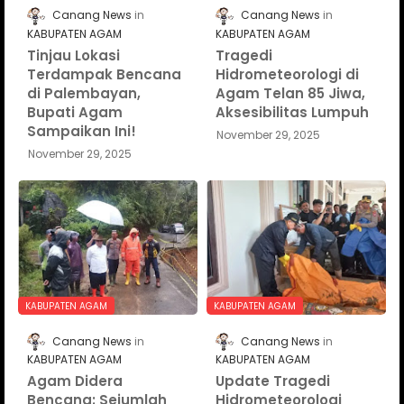
Canang News
Canang News
KABUPATEN AGAM
KABUPATEN AGAM
Tinjau Lokasi
Tragedi
Terdampak Bencana
Hidrometeorologi di
di Palembayan,
Agam Telan 85 Jiwa,
Bupati Agam
Aksesibilitas Lumpuh
Sampaikan Ini!
November 29, 2025
November 29, 2025
KABUPATEN AGAM
KABUPATEN AGAM
Canang News
Canang News
KABUPATEN AGAM
KABUPATEN AGAM
Agam Didera
Update Tragedi
Bencana: Sejumlah
Hidrometeorologi