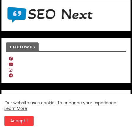
FOLLOW US
CANANGNEWS-Informasi Aktual
Ranah Minang
Our website uses cookies to enhance your experience.
Learn More
Accept !
Beranda