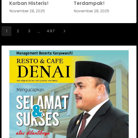
Korban Histeris!
Terdampak!
November 28, 2025
November 28, 2025
...
1
2
3
497